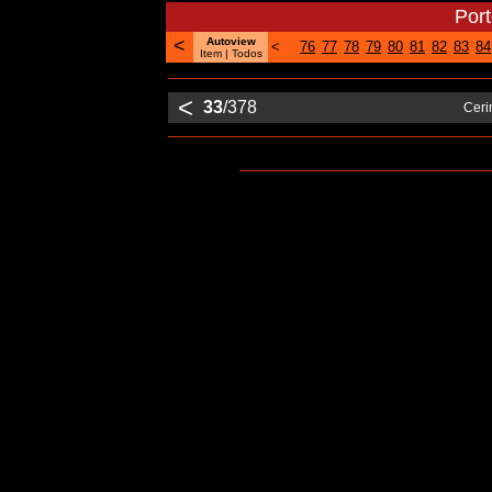
Por
<
Autoview
<
76
77
78
79
80
81
82
83
84
Item |
Todos
<
33
/378
Ceri