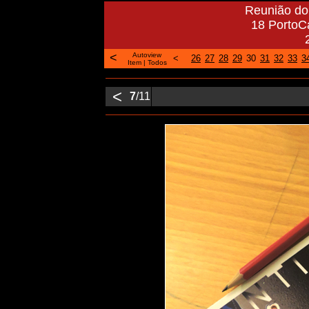
Reunião do 
18 PortoCa
<
Autoview
<
26
27
28
29
30
31
32
33
3
Item
|
Todos
<
7
/11