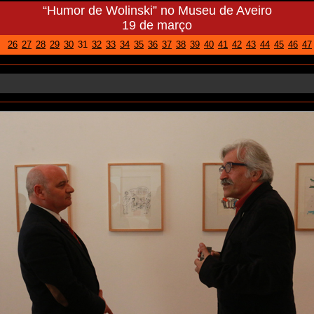
“Humor de Wolinski” no Museu de Aveiro
19 de março
26
27
28
29
30
31
32
33
34
35
36
37
38
39
40
41
42
43
44
45
46
47