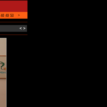
48
49
50
>
<
>