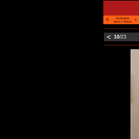
<
Autoview
<
Item
|
Todos
<
10
/23