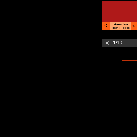
<
Autoview
<
Item |
Todos
<
1
/10