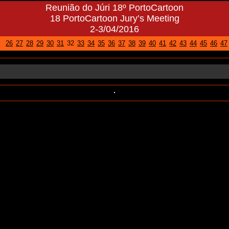
Reunião do Júri 18º PortoCartoon
18 PortoCartoon Jury’s Meeting
2-3/04/2016
26
27
28
29
30
31
32
33
34
35
36
37
38
39
40
41
42
43
44
45
46
47