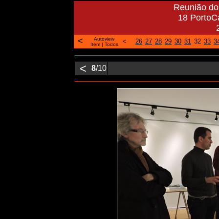
Reunião do 
18 PortoCa
<
Autoview
<
26
27
28
29
30
31
32
33
3
Item
|
Todos
<
8
/10