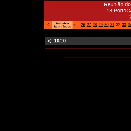
Reunião do 
18 PortoCa
<
Autoview
<
26
27
28
29
30
31
32
33
3
Item |
Todos
<
10
/10