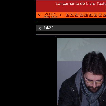
Lançamento do Livro Text
<
Autoview
<
26
27
28
29
30
31
32
33
3
Item
|
Todos
<
14
/22