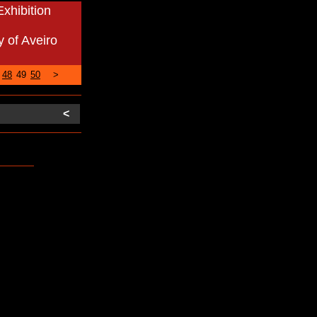
xhibition
y of Aveiro
48
49
50
>
<