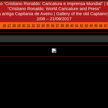
o “Cristiano Ronaldo: Caricatura e Imprensa Mundial” | E
“Cristiano Ronaldo: World Caricature and Press”
 antiga Capitania de Aveiro | Gallery of the old Captainc
2/08 – 21/09/2017
26
27
28
29
30
31
32
33
34
35
36
37
38
39
40
41
42
43
44
45
46
47