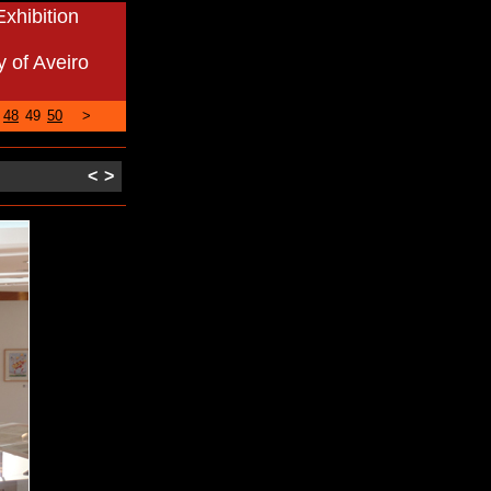
xhibition
y of Aveiro
48
49
50
>
<
>