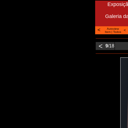
Exposiçã
Galeria da
<
Autoview
<
Item
|
Todos
<
9
/18