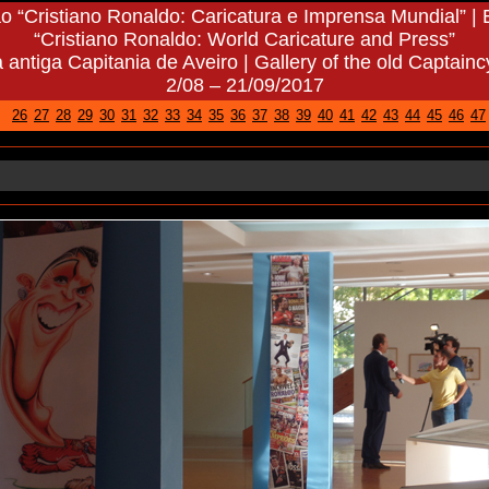
o “Cristiano Ronaldo: Caricatura e Imprensa Mundial” | E
“Cristiano Ronaldo: World Caricature and Press”
 antiga Capitania de Aveiro | Gallery of the old Captainc
2/08 – 21/09/2017
26
27
28
29
30
31
32
33
34
35
36
37
38
39
40
41
42
43
44
45
46
47