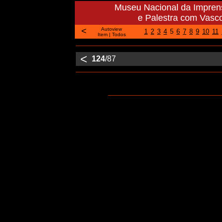
Museu Nacional da Imprens
e Palestra com Vasco
<
Autoview
1
2
3
4
5
6
7
8
9
10
11
Item
|
Todos
<
124
/87