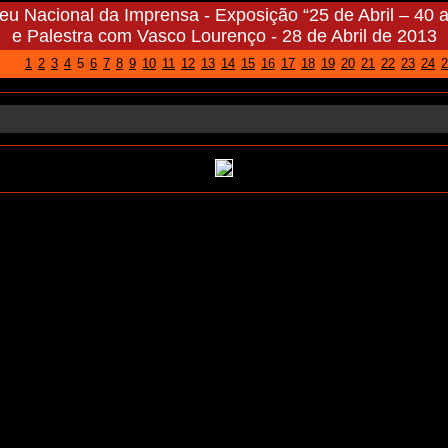
u Nacional da Imprensa - Exposição “25 de Abril – 40 
e Palestra com Vasco Lourenço - 28 de Abril de 2013
1
2
3
4
5
6
7
8
9
10
11
12
13
14
15
16
17
18
19
20
21
22
23
24
2