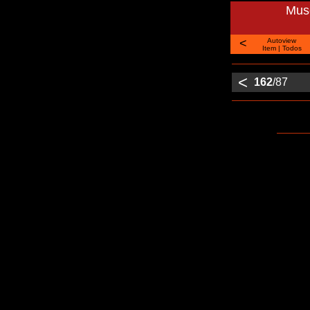
Muse
<
Autoview
Item
|
Todos
<
162
/87