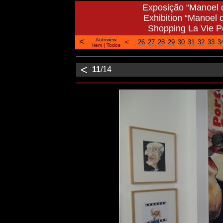
Exposição “Manoel d
Exhibition “Manoel 
Shopping La Vie Po
<
Autoview
<
26
27
28
29
30
31
32
33
3
Item
|
Todos
<
11
/14