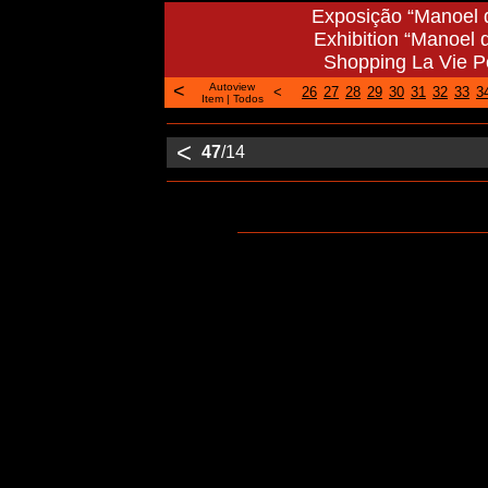
Exposição “Manoel d
Exhibition “Manoel 
Shopping La Vie Po
<
Autoview
<
26
27
28
29
30
31
32
33
3
Item
|
Todos
<
47
/14