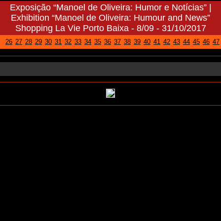
Exposição “Manoel de Oliveira: Humor e Notícias” |
Exhibition “Manoel de Oliveira: Humour and News”
Shopping La Vie Porto Baixa - 8/09 - 31/10/2017
26
27
28
29
30
31
32
33
34
35
36
37
38
39
40
41
42
43
44
45
46
47