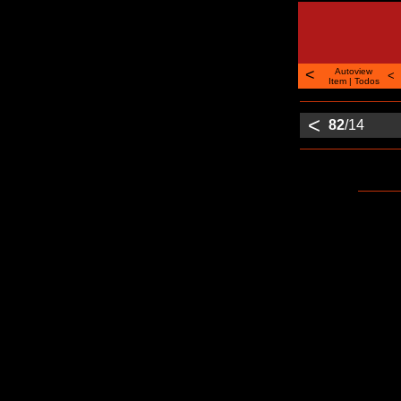
<
Autoview
<
Item
|
Todos
<
82
/14