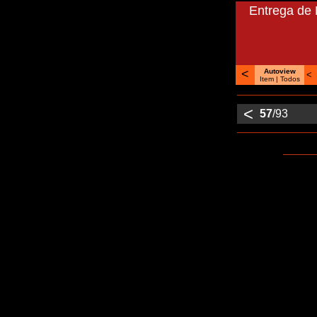
Entrega de 
<
Autoview
<
Item |
Todos
<
57
/93