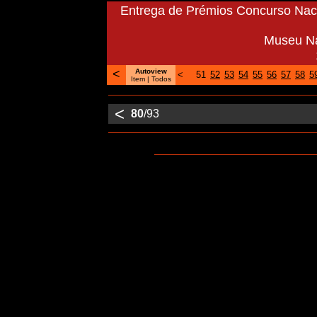
Entrega de Prémios Concurso Naci
Museu Na
<
Autoview
<
51
52
53
54
55
56
57
58
5
Item |
Todos
<
80
/93