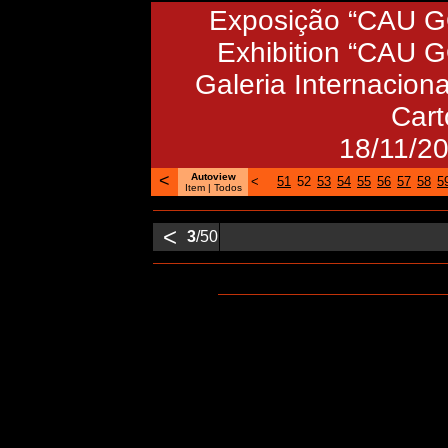
Exposição “CAU GO
Exhibition “CAU 
Galeria Internaciona
Cart
18/11/2
<
Autoview
<
51
52
53
54
55
56
57
58
5
Item
| Todos
<
3
/50