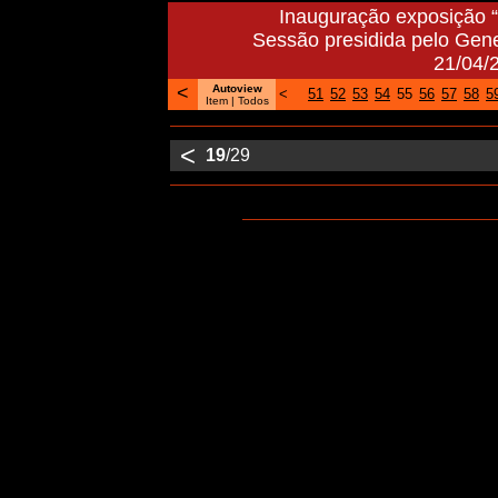
Inauguração exposição “2
Sessão presidida pelo Gener
21/04/
<
Autoview
<
51
52
53
54
55
56
57
58
5
Item |
Todos
<
19
/29