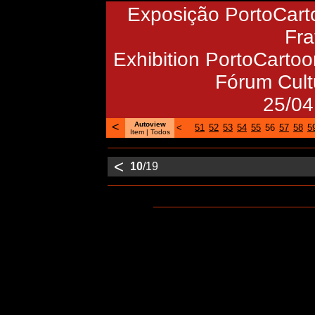
Exposição PortoCart
Fra
Exhibition PortoCartoon
Fórum Cult
25/04
<
Autoview
<
51
52
53
54
55
56
57
58
5
Item |
Todos
<
10
/19