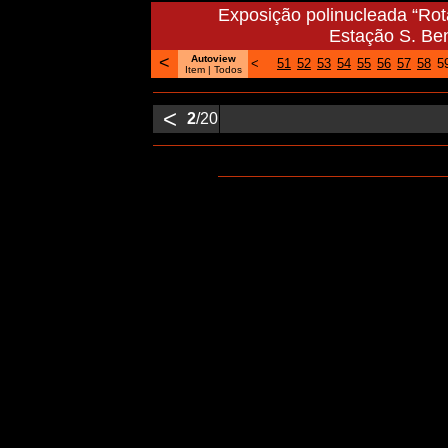
Exposição polinucleada “Ro
Estação S. Be
<
Autoview
<
51
52
53
54
55
56
57
58
5
Item |
Todos
<
2
/20