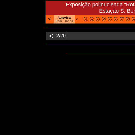
Exposição polinucleada “Ro
Estação S. Be
<
Autoview
<
51
52
53
54
55
56
57
58
5
Item
| Todos
<
2
/20