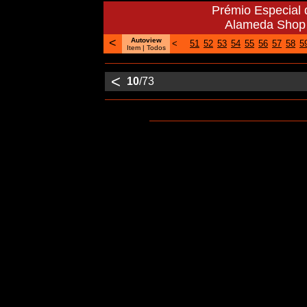
Prémio Especial 
Alameda Shop 
<
Autoview
<
51
52
53
54
55
56
57
58
5
Item |
Todos
<
10
/73