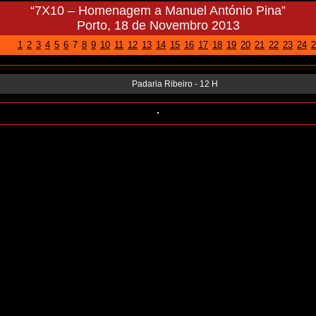
“7X10 – Homenagem a Manuel António Pina”
Porto, 18 de Novembro 2013
1
2
3
4
5
6
7
8
9
10
11
12
13
14
15
16
17
18
19
20
21
22
23
24
2
Padaria Ribeiro - 12 H