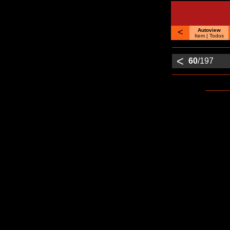
<
Autoview
Item
| Todos
<
60
/197