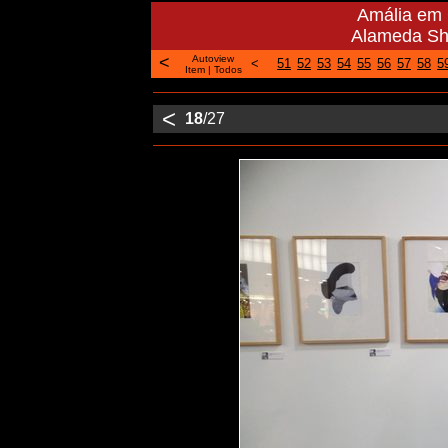
Amália em 
Alameda Sho
<
Autoview
<
51
52
53
54
55
56
57
58
5
Item
|
Todos
<
18
/27