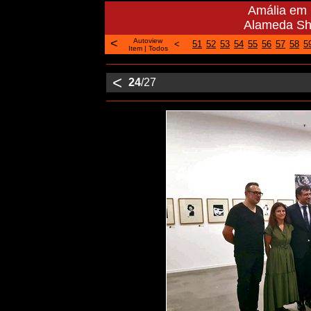
Amália em 
Alameda Sho
<
Autoview
<
51
52
53
54
55
56
57
58
5
Item
|
Todos
<
24
/27