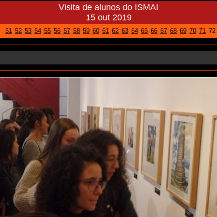
Visita de alunos do ISMAI
15 out 2019
51
52
53
54
55
56
57
58
59
60
61
62
63
64
65
66
67
68
69
70
71
72