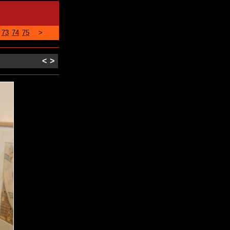
73
74
75
>
<
>