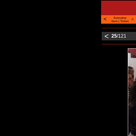
<
Autoview
<
Item
|
Todos
<
25
/121