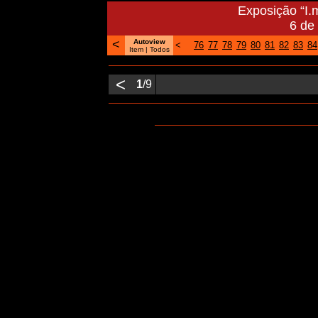
Exposição “I.
6 de
<
Autoview
<
76
77
78
79
80
81
82
83
84
Item |
Todos
<
1
/9