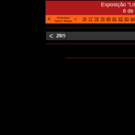
Exposição “I.
6 de
<
Autoview
<
76
77
78
79
80
81
82
83
84
Item
|
Todos
<
29
/9