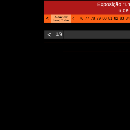
Exposição “I.
6 de
<
Autoview
<
76
77
78
79
80
81
82
83
84
Item |
Todos
<
1
/9